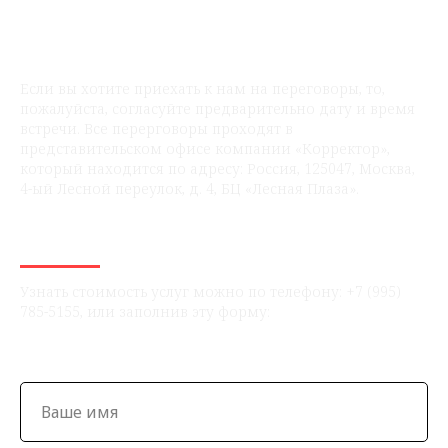
Если вы хотите приехать к нам на переговоры, то,
пожалуйста, согласуйте предварительно дату и время
встречи. Все перерговоры проходят в
представительском офисе компании «Корректор»,
который находится по адресу: Россия, 125047, Москва,
4-ый Лесной переулок, д. 4, БЦ «Лесная Плаза».
Узнать стоимость услуг можно по телефону: +7 (995)
785-5155, или заполнив эту форму: