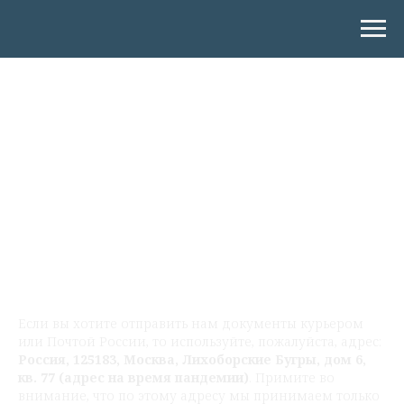
Контакты компании
«Корректор»
Если вы хотите отправить нам документы курьером
или Почтой России, то используйте, пожалуйста, адрес:
Россия, 125183, Москва, Лихоборские Бугры, дом 6,
кв. 77 (адрес на время пандемии)
. Примите во
внимание, что по этому адресу мы принимаем только